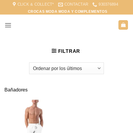
Saltar
CLICK & COLLECT*
CONTACTAR
930376894
al
CROCAS MODA MODA Y COMPLEMENTOS
contenido
FILTRAR
Bañadores