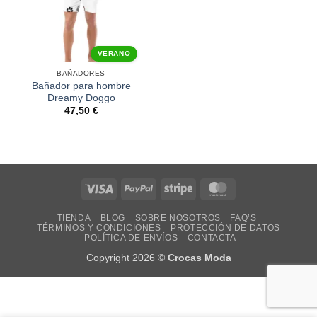
VERANO
BAÑADORES
Bañador para hombre
Dreamy Doggo
47,50
€
Visa
PayPal
Stripe
MasterCard
TIENDA
BLOG
SOBRE NOSOTROS
FAQ’S
TÉRMINOS Y CONDICIONES
PROTECCIÓN DE DATOS
POLÍTICA DE ENVÍOS
CONTACTA
Copyright 2026 ©
Crocas Moda