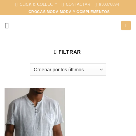
Saltar
CLICK & COLLECT*
CONTACTAR
930376894
al
CROCAS MODA MODA Y COMPLEMENTOS
contenido
FILTRAR