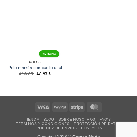
VERANO
POLOS
Polo marrón con cuello azul
24,99
€
17,49
€
Visa
PayPal
Stripe
MasterCard
TIENDA
BLOG
SOBRE NOSOTROS
FAQ’S
TÉRMINOS Y CONDICIONES
PROTECCIÓN DE DATOS
POLÍTICA DE ENVÍOS
CONTACTA
Copyright 2026 ©
Crocas Moda