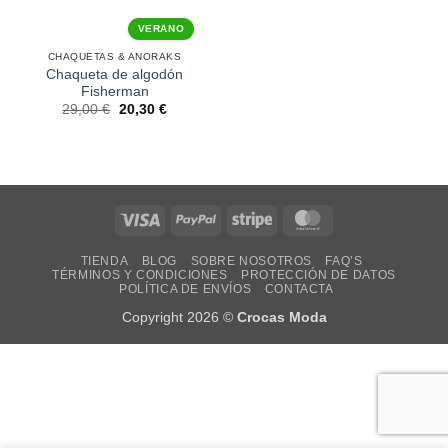
VERANO
CHAQUETAS & ANORAKS
Chaqueta de algodón
Fisherman
29,00
€
20,30
€
Visa
PayPal
Stripe
MasterCard
TIENDA
BLOG
SOBRE NOSOTROS
FAQ’S
TÉRMINOS Y CONDICIONES
PROTECCIÓN DE DATOS
POLÍTICA DE ENVÍOS
CONTACTA
Copyright 2026 ©
Crocas Moda