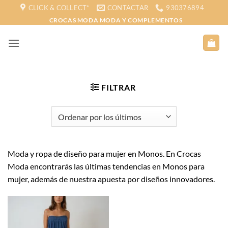
Saltar
CLICK & COLLECT*
CONTACTAR
930376894
al
CROCAS MODA MODA Y COMPLEMENTOS
contenido
FILTRAR
Moda y ropa de diseño para mujer en Monos. En Crocas
Moda encontrarás las últimas tendencias en Monos para
mujer, además de nuestra apuesta por diseños innovadores.