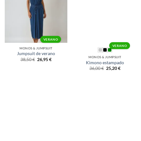
VERANO
VERANO
MONOS & JUMPSUIT
Jumpsuit de verano
MONOS & JUMPSUIT
38,50
€
26,95
€
Kimono estampado
36,00
€
25,20
€