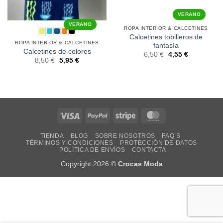
VERANO
VERANO
ROPA INTERIOR & CALCETINES
Calcetines tobilleros de
ROPA INTERIOR & CALCETINES
fantasía
Calcetines de colores
6,50
€
4,55
€
8,50
€
5,95
€
Visa
PayPal
Stripe
MasterCard
TIENDA
BLOG
SOBRE NOSOTROS
FAQ’S
TÉRMINOS Y CONDICIONES
PROTECCIÓN DE DATOS
POLÍTICA DE ENVÍOS
CONTACTA
Copyright 2026 ©
Crocas Moda