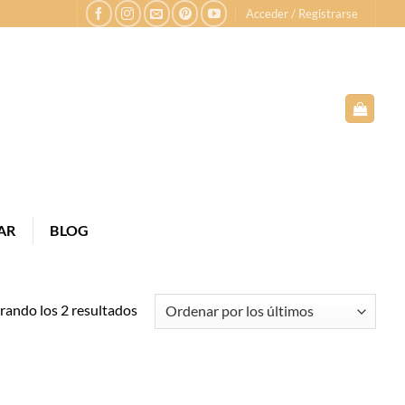
Acceder / Registrarse
AR
BLOG
Ordenado
ando los 2 resultados
por
los
últimos