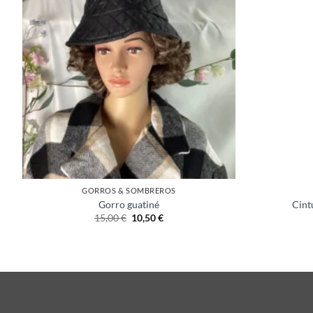
+
+
GORROS & SOMBREROS
Gorro guatiné
Cint
15,00
€
10,50
€