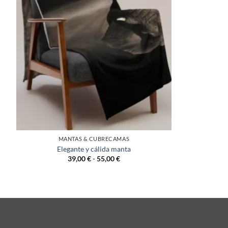
+
MANTAS & CUBRECAMAS
Elegante y cálida manta
Rango
39,00
€
-
55,00
€
de
precios:
desde
39,00 €
hasta
55,00 €