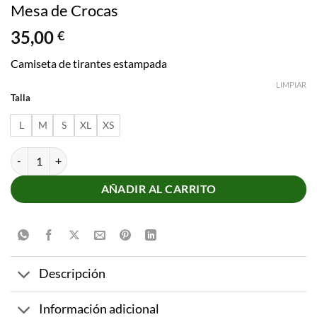
Mesa de Crocas
35,00
€
Camiseta de tirantes estampada
LIMPIAR
Talla
L
M
S
XL
XS
Camiseta de tirantes estampada Algar de Mesa de Crocas cantidad
AÑADIR AL CARRITO
Descripción
Información adicional