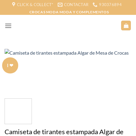
Saltar
CLICK & COLLECT*
CONTACTAR
930376894
al
CROCAS MODA MODA Y COMPLEMENTOS
contenido
I ❤
Camiseta de tirantes estampada Algar de