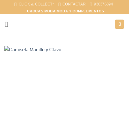
Saltar
CLICK & COLLECT*
CONTACTAR
930376894
al
CROCAS MODA MODA Y COMPLEMENTOS
contenido