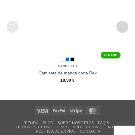
VERANO
CAMISETAS
Camiseta de manga corta Rex
18,99
€
Visa
PayPal
Stripe
MasterCard
TIENDA
BLOG
SOBRE NOSOTROS
FAQ’S
TÉRMINOS Y CONDICIONES
PROTECCIÓN DE DATOS
POLÍTICA DE ENVÍOS
CONTACTA