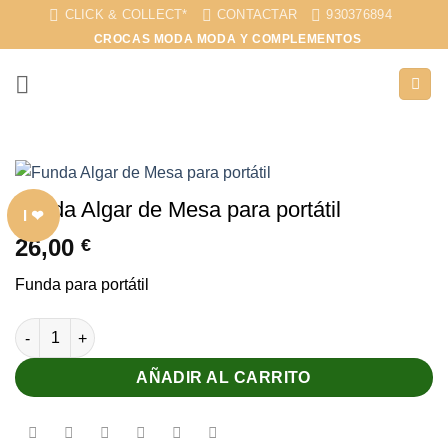
Saltar
CLICK & COLLECT*
CONTACTAR
930376894
al
CROCAS MODA MODA Y COMPLEMENTOS
contenido
Funda Algar de Mesa para portátil
I ❤
26,00
€
Funda para portátil
Funda Algar de Mesa para portátil cantidad
AÑADIR AL CARRITO