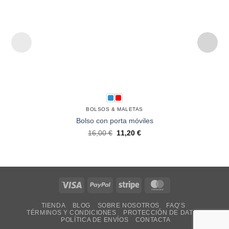
BOLSOS & MALETAS
Bolso con porta móviles
16,00
€
11,20
€
Visa
PayPal
Stripe
MasterCard
TIENDA
BLOG
SOBRE NOSOTROS
FAQ’S
TÉRMINOS Y CONDICIONES
PROTECCIÓN DE DATOS
POLÍTICA DE ENVÍOS
CONTACTA