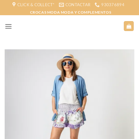
Saltar
CLICK & COLLECT*
CONTACTAR
930376894
al
CROCAS MODA MODA Y COMPLEMENTOS
contenido