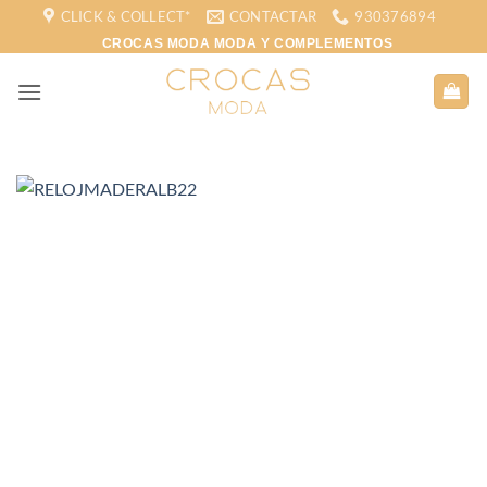
Saltar
CLICK & COLLECT*
CONTACTAR
930376894
al
CROCAS MODA MODA Y COMPLEMENTOS
contenido