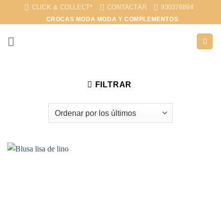
Saltar
CLICK & COLLECT*
CONTACTAR
930376894
al
CROCAS MODA MODA Y COMPLEMENTOS
contenido
FILTRAR