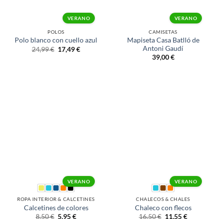
VERANO
VERANO
POLOS
CAMISETAS
Mapiseta Casa Batlló de
Polo blanco con cuello azul
Antoni Gaudí
24,99
€
17,49
€
39,00
€
VERANO
VERANO
ROPA INTERIOR & CALCETINES
CHALECOS & CHALES
Calcetines de colores
Chaleco con flecos
8,50
€
5,95
€
16,50
€
11,55
€