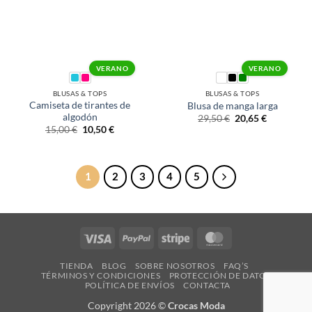
VERANO
VERANO
BLUSAS & TOPS
BLUSAS & TOPS
Camiseta de tirantes de
Blusa de manga larga
algodón
29,50
€
20,65
€
15,00
€
10,50
€
1
2
3
4
5
Visa
PayPal
Stripe
MasterCard
TIENDA
BLOG
SOBRE NOSOTROS
FAQ’S
TÉRMINOS Y CONDICIONES
PROTECCIÓN DE DATOS
POLÍTICA DE ENVÍOS
CONTACTA
Copyright 2026 ©
Crocas Moda