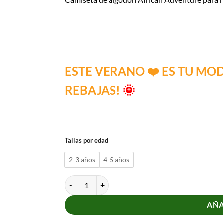
ESTE VERANO ❤️ ES TU MO
REBAJAS!
🌞
Tallas por edad
2-3 años
4-5 años
Camiseta African Adventure cantidad
AÑA