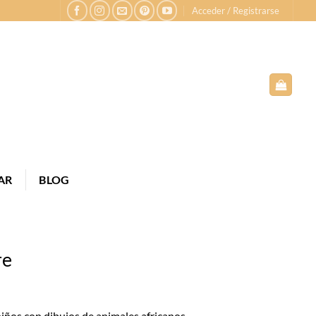
Acceder / Registrarse
AR
BLOG
re
VERANO
ños con dibujos de animales africanos.