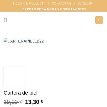
Saltar
CLICK & COLLECT*
CONTACTAR
930376894
al
CROCAS MODA MODA Y COMPLEMENTOS
contenido
Cartera de piel
19,00
13,30
€
€