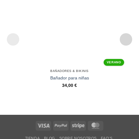
VERANO
BAÑADORES & BIKINIS
Bañador para niñas
34,00
€
Visa
PayPal
Stripe
MasterCard
TIENDA
BLOG
SOBRE NOSOTROS
FAQ’S