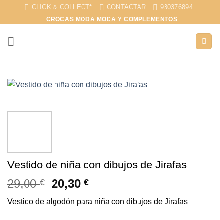
Saltar
CLICK & COLLECT*
CONTACTAR
930376894
al
CROCAS MODA MODA Y COMPLEMENTOS
contenido
Vestido de niña con dibujos de Jirafas
29,00
20,30
€
€
Vestido de algodón para niña con dibujos de Jirafas