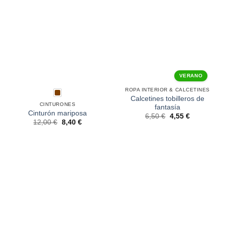
VERANO
ROPA INTERIOR & CALCETINES
Calcetines tobilleros de
CINTURONES
fantasía
Cinturón mariposa
6,50
€
4,55
€
12,00
€
8,40
€