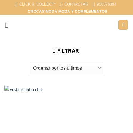
Saltar
CLICK & COLLECT*
CONTACTAR
930376894
al
CROCAS MODA MODA Y COMPLEMENTOS
contenido
FILTRAR