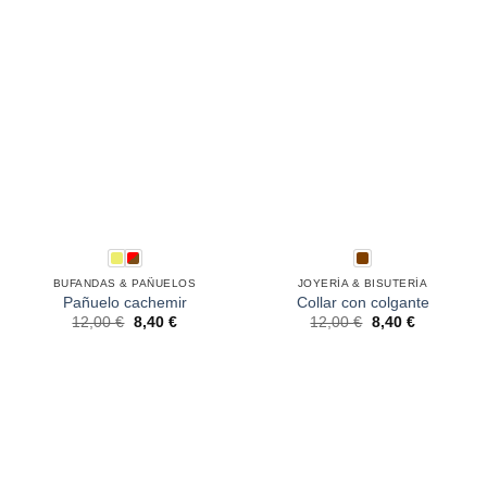
BUFANDAS & PAÑUELOS
JOYERÍA & BISUTERÍA
Pañuelo cachemir
Collar con colgante
12,00
€
8,40
€
12,00
€
8,40
€