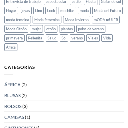
Entrevista de trabajo
espectacular
estilo
Fiesta
Gafas de sol
Hogar
joyas
Lino
Look
mochilas
moda
Moda del Futuro
moda femeina
Moda femenina
Moda Invierno
mODA mUJER
Moda Otoño
mujer
otoño
plantas
polos de verano
primavera
Rellenita
Salud
Sol
verano
Viajes
VIda
África
CATEGORÍAS
ÁFRICA
(2)
BLUSAS
(2)
BOLSOS
(3)
CAMISAS
(1)
CINTURONES
(1)