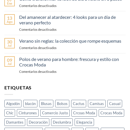
colores
Ene
en
Comentarios desactivados
esta
Cómo
primavera
transformar
Del amanecer al atardecer: 4 looks para un día de
(sin
13
tu
Ago
verano perfecto
fallar)
look
–
en
Comentarios desactivados
de
Guía
Del
día
fácil
amanecer
Verano sin reglas: la colección que rompe esquemas
a
30
y
al
noche
Jul
elegante
en
Comentarios desactivados
atardecer:
en
Verano
4
3
sin
Polos de verano para hombre: frescura y estilo con
looks
09
pasos
reglas:
Jul
Crocas Moda
para
la
un
en
Comentarios desactivados
colección
día
Polos
que
de
de
rompe
verano
verano
ETIQUETAS
esquemas
perfecto
para
hombre:
frescura
Algodón
blacón
Blusas
Bolsos
Cactus
Camisas
Casual
y
estilo
Chic
Cinturones
Comercio Justo
Crcoas Moda
Crocas Moda
con
Crocas
Damantes
Decoración
Deslumbra
Elegancia
Moda