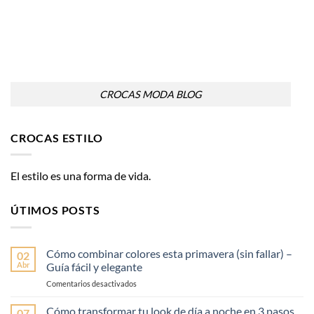
CROCAS MODA BLOG
CROCAS ESTILO
El estilo es una forma de vida.
ÚTIMOS POSTS
Cómo combinar colores esta primavera (sin fallar) –
02
Abr
Guía fácil y elegante
en
Comentarios desactivados
Cómo
combinar
Cómo transformar tu look de día a noche en 3 pasos
07