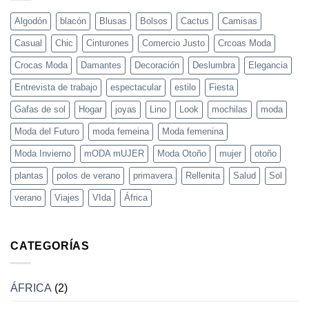
hombre:
frescura
Algodón
blacón
Blusas
Bolsos
Cactus
Camisas
y
estilo
Casual
Chic
Cinturones
Comercio Justo
Crcoas Moda
con
Crocas
Crocas Moda
Damantes
Decoración
Deslumbra
Elegancia
Moda
Entrevista de trabajo
espectacular
estilo
Fiesta
Gafas de sol
Hogar
joyas
Lino
Look
mochilas
moda
Moda del Futuro
moda femeina
Moda femenina
Moda Invierno
mODA mUJER
Moda Otoño
mujer
otoño
plantas
polos de verano
primavera
Rellenita
Salud
Sol
verano
Viajes
VIda
África
CATEGORÍAS
ÁFRICA
(2)