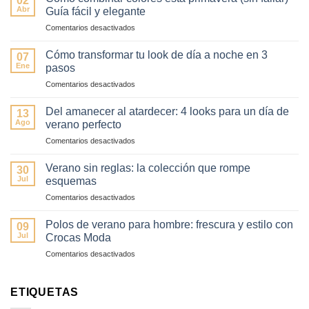
02
Abr
Guía fácil y elegante
en
Comentarios desactivados
Cómo
combinar
Cómo transformar tu look de día a noche en 3
07
colores
Ene
pasos
esta
en
Comentarios desactivados
primavera
Cómo
(sin
transformar
fallar)
Del amanecer al atardecer: 4 looks para un día de
13
tu
–
Ago
verano perfecto
look
Guía
en
Comentarios desactivados
de
fácil
Del
día
y
amanecer
a
Verano sin reglas: la colección que rompe
elegante
30
al
noche
Jul
esquemas
atardecer:
en
en
Comentarios desactivados
4
3
Verano
looks
pasos
sin
para
Polos de verano para hombre: frescura y estilo con
09
reglas:
un
Jul
Crocas Moda
la
día
en
Comentarios desactivados
colección
de
Polos
que
verano
de
rompe
perfecto
verano
ETIQUETAS
esquemas
para