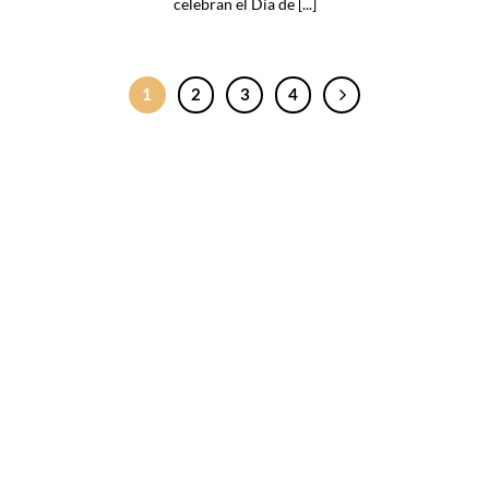
celebran el Día de [...]
1
2
3
4