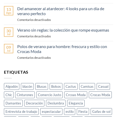
Cómo
primavera
transformar
Del amanecer al atardecer: 4 looks para un día de
(sin
13
tu
Ago
verano perfecto
fallar)
look
–
en
Comentarios desactivados
de
Guía
Del
día
fácil
amanecer
Verano sin reglas: la colección que rompe esquemas
a
30
y
al
noche
Jul
elegante
en
Comentarios desactivados
atardecer:
en
Verano
4
3
sin
Polos de verano para hombre: frescura y estilo con
looks
09
pasos
reglas:
Jul
Crocas Moda
para
la
un
en
Comentarios desactivados
colección
día
Polos
que
de
de
rompe
verano
verano
ETIQUETAS
esquemas
perfecto
para
hombre:
frescura
Algodón
blacón
Blusas
Bolsos
Cactus
Camisas
Casual
y
estilo
Chic
Cinturones
Comercio Justo
Crcoas Moda
Crocas Moda
con
Crocas
Damantes
Decoración
Deslumbra
Elegancia
Moda
Entrevista de trabajo
espectacular
estilo
Fiesta
Gafas de sol