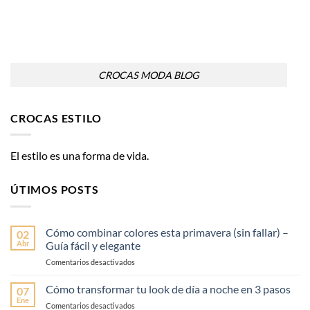
CROCAS MODA BLOG
CROCAS ESTILO
El estilo es una forma de vida.
ÚTIMOS POSTS
Cómo combinar colores esta primavera (sin fallar) –
02
Abr
Guía fácil y elegante
en
Comentarios desactivados
Cómo
combinar
Cómo transformar tu look de día a noche en 3 pasos
07
colores
Ene
en
Comentarios desactivados
esta