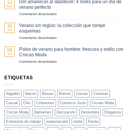
fallar)
Del amanecer al atardecer: 4 looks para un día de
13
tu
–
Ago
verano perfecto
look
Guía
en
Comentarios desactivados
de
fácil
Del
día
y
amanecer
a
Verano sin reglas: la colección que rompe
elegante
30
al
noche
Jul
esquemas
atardecer:
en
en
Comentarios desactivados
4
3
Verano
looks
pasos
sin
para
Polos de verano para hombre: frescura y estilo con
09
reglas:
un
Jul
Crocas Moda
la
día
en
Comentarios desactivados
colección
de
Polos
que
verano
de
rompe
perfecto
verano
ETIQUETAS
esquemas
para
hombre:
frescura
Algodón
blacón
Blusas
Bolsos
Cactus
Camisas
y
estilo
Casual
Chic
Cinturones
Comercio Justo
Crcoas Moda
con
Crocas
Crocas Moda
Damantes
Decoración
Deslumbra
Elegancia
Moda
Entrevista de trabajo
espectacular
estilo
Fiesta