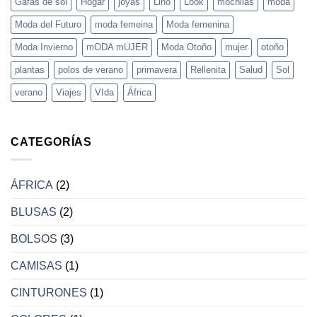
Gafas de sol
Hogar
joyas
Lino
Look
mochilas
moda
Moda del Futuro
moda femeina
Moda femenina
Moda Invierno
mODA mUJER
Moda Otoño
mujer
otoño
plantas
polos de verano
primavera
Rellenita
Salud
Sol
verano
Viajes
VIda
África
CATEGORÍAS
ÁFRICA
(2)
BLUSAS
(2)
BOLSOS
(3)
CAMISAS
(1)
CINTURONES
(1)