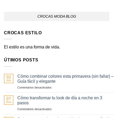
CROCAS MODA BLOG
CROCAS ESTILO
El estilo es una forma de vida.
ÚTIMOS POSTS
Cómo combinar colores esta primavera (sin fallar) –
02
Abr
Guía fácil y elegante
en
Comentarios desactivados
Cómo
combinar
Cómo transformar tu look de día a noche en 3
07
colores
Ene
pasos
esta
en
Comentarios desactivados
primavera
Cómo
(sin
transformar