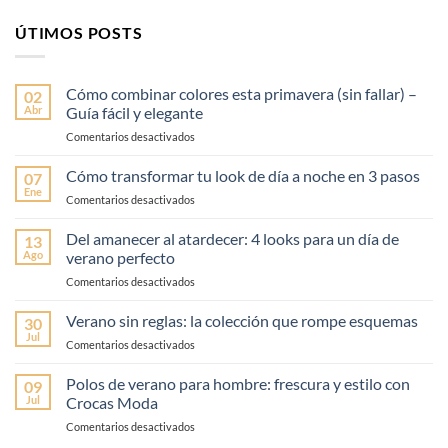
ÚTIMOS POSTS
Cómo combinar colores esta primavera (sin fallar) –
02
Abr
Guía fácil y elegante
en
Comentarios desactivados
Cómo
combinar
Cómo transformar tu look de día a noche en 3 pasos
07
colores
Ene
en
Comentarios desactivados
esta
Cómo
primavera
transformar
Del amanecer al atardecer: 4 looks para un día de
(sin
13
tu
Ago
verano perfecto
fallar)
look
–
en
Comentarios desactivados
de
Guía
Del
día
fácil
amanecer
Verano sin reglas: la colección que rompe esquemas
a
30
y
al
noche
Jul
elegante
en
Comentarios desactivados
atardecer:
en
Verano
4
3
sin
Polos de verano para hombre: frescura y estilo con
looks
09
pasos
reglas:
Jul
Crocas Moda
para
la
un
en
Comentarios desactivados
colección
día
Polos
que