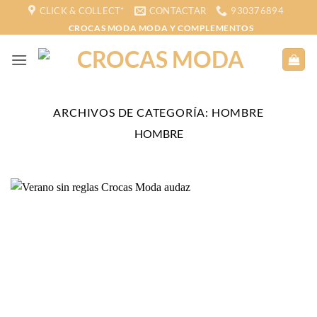
Saltar
CLICK & COLLECT*
CONTACTAR
930376894
al
CROCAS MODA MODA Y COMPLEMENTOS
contenido
ARCHIVOS DE CATEGORÍA:
HOMBRE
HOMBRE