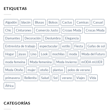
de
de
rompe
verano
verano
ETIQUETAS
esquemas
perfecto
para
hombre:
frescura
Algodón
blacón
Blusas
Bolsos
Cactus
Camisas
Casual
y
estilo
Chic
Cinturones
Comercio Justo
Crcoas Moda
Crocas Moda
con
Crocas
Damantes
Decoración
Deslumbra
Elegancia
Moda
Entrevista de trabajo
espectacular
estilo
Fiesta
Gafas de sol
Hogar
joyas
Lino
Look
mochilas
moda
Moda del Futuro
moda femeina
Moda femenina
Moda Invierno
mODA mUJER
Moda Otoño
mujer
otoño
plantas
polos de verano
primavera
Rellenita
Salud
Sol
verano
Viajes
VIda
África
CATEGORÍAS