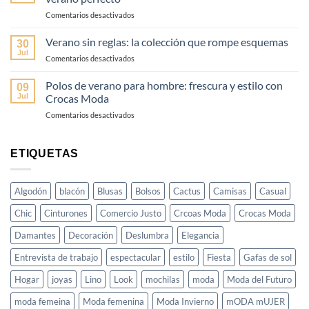
look
–
en
Comentarios desactivados
de
Guía
Del
día
fácil
amanecer
Verano sin reglas: la colección que rompe esquemas
a
30
y
al
noche
Jul
elegante
en
Comentarios desactivados
atardecer:
en
Verano
4
3
sin
Polos de verano para hombre: frescura y estilo con
looks
09
pasos
reglas:
Jul
Crocas Moda
para
la
un
en
Comentarios desactivados
colección
día
Polos
que
de
de
rompe
verano
verano
esquemas
ETIQUETAS
perfecto
para
hombre:
frescura
Algodón
blacón
Blusas
Bolsos
Cactus
Camisas
Casual
y
estilo
Chic
Cinturones
Comercio Justo
Crcoas Moda
Crocas Moda
con
Crocas
Damantes
Decoración
Deslumbra
Elegancia
Moda
Entrevista de trabajo
espectacular
estilo
Fiesta
Gafas de sol
Hogar
joyas
Lino
Look
mochilas
moda
Moda del Futuro
moda femeina
Moda femenina
Moda Invierno
mODA mUJER