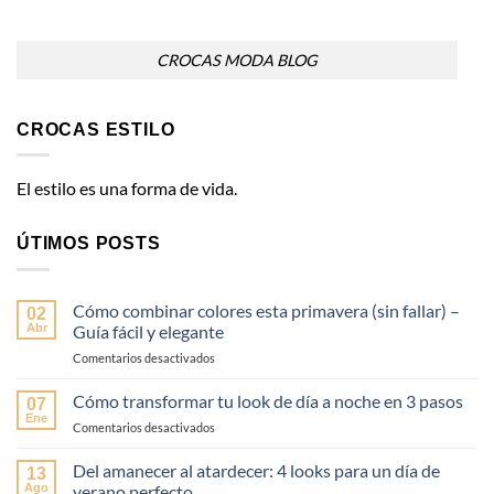
CROCAS MODA BLOG
CROCAS ESTILO
El estilo es una forma de vida.
ÚTIMOS POSTS
Cómo combinar colores esta primavera (sin fallar) –
02
Abr
Guía fácil y elegante
en
Comentarios desactivados
Cómo
combinar
Cómo transformar tu look de día a noche en 3 pasos
07
colores
Ene
en
Comentarios desactivados
esta
Cómo
primavera
transformar
Del amanecer al atardecer: 4 looks para un día de
(sin
13
tu
Ago
verano perfecto
fallar)