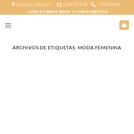
Saltar
CLICK & COLLECT*
CONTACTAR
930376894
al
CROCAS MODA MODA Y COMPLEMENTOS
contenido
ARCHIVOS DE ETIQUETAS:
MODA FEMENINA