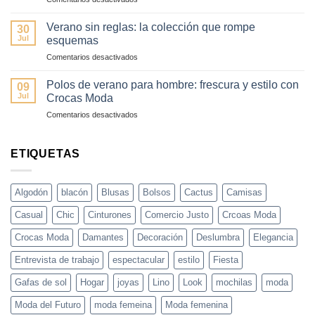
de
fácil
Del
día
y
amanecer
a
Verano sin reglas: la colección que rompe
elegante
30
al
noche
Jul
esquemas
atardecer:
en
en
Comentarios desactivados
4
3
Verano
looks
pasos
sin
para
Polos de verano para hombre: frescura y estilo con
09
reglas:
un
Jul
Crocas Moda
la
día
en
Comentarios desactivados
colección
de
Polos
que
verano
de
rompe
perfecto
verano
ETIQUETAS
esquemas
para
hombre:
frescura
Algodón
blacón
Blusas
Bolsos
Cactus
Camisas
y
estilo
Casual
Chic
Cinturones
Comercio Justo
Crcoas Moda
con
Crocas
Crocas Moda
Damantes
Decoración
Deslumbra
Elegancia
Moda
Entrevista de trabajo
espectacular
estilo
Fiesta
Gafas de sol
Hogar
joyas
Lino
Look
mochilas
moda
Moda del Futuro
moda femeina
Moda femenina