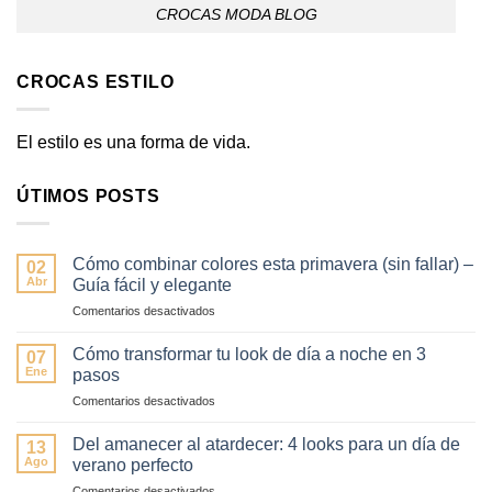
CROCAS MODA BLOG
CROCAS ESTILO
El estilo es una forma de vida.
ÚTIMOS POSTS
Cómo combinar colores esta primavera (sin fallar) –
02
Abr
Guía fácil y elegante
en
Comentarios desactivados
Cómo
combinar
Cómo transformar tu look de día a noche en 3
07
colores
Ene
pasos
esta
en
Comentarios desactivados
primavera
Cómo
(sin
transformar
fallar)
Del amanecer al atardecer: 4 looks para un día de
13
tu
–
Ago
verano perfecto
look
Guía
en
Comentarios desactivados