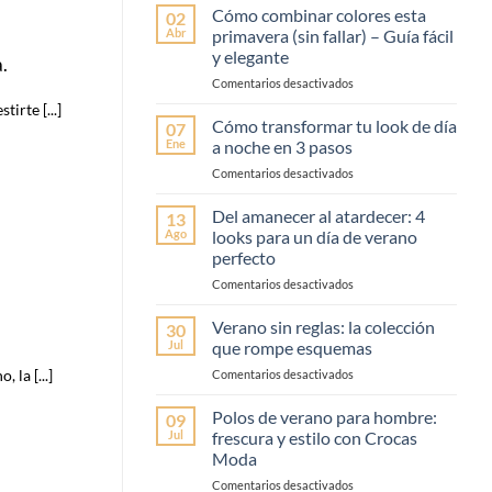
Cómo combinar colores esta
02
Abr
primavera (sin fallar) – Guía fácil
y elegante
.
en
Comentarios desactivados
Cómo
irte [...]
combinar
Cómo transformar tu look de día
07
colores
Ene
a noche en 3 pasos
esta
en
Comentarios desactivados
primavera
Cómo
(sin
transformar
Del amanecer al atardecer: 4
fallar)
13
tu
–
Ago
looks para un día de verano
look
Guía
perfecto
de
fácil
en
Comentarios desactivados
día
y
Del
a
elegante
amanecer
noche
Verano sin reglas: la colección
30
al
en
Jul
que rompe esquemas
atardecer:
3
en
 la [...]
Comentarios desactivados
4
pasos
Verano
looks
sin
Polos de verano para hombre:
para
09
reglas:
un
Jul
frescura y estilo con Crocas
la
día
Moda
colección
de
en
Comentarios desactivados
que
verano