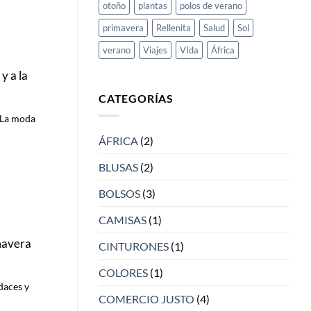
otoño
plantas
polos de verano
primavera
Rellenita
Salud
Sol
verano
Viajes
VIda
África
y a la
CATEGORÍAS
 La moda
ÁFRICA
(2)
BLUSAS
(2)
BOLSOS
(3)
CAMISAS
(1)
mavera
CINTURONES
(1)
COLORES
(1)
daces y
COMERCIO JUSTO
(4)