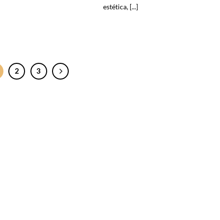
estética, [...]
2
3