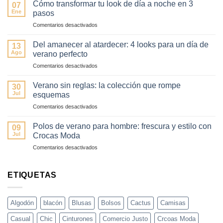
combinar
Cómo transformar tu look de día a noche en 3
07
colores
Ene
pasos
esta
en
Comentarios desactivados
primavera
Cómo
(sin
transformar
fallar)
Del amanecer al atardecer: 4 looks para un día de
13
tu
–
Ago
verano perfecto
look
Guía
en
Comentarios desactivados
de
fácil
Del
día
y
amanecer
a
Verano sin reglas: la colección que rompe
elegante
30
al
noche
Jul
esquemas
atardecer:
en
en
Comentarios desactivados
4
3
Verano
looks
pasos
sin
para
Polos de verano para hombre: frescura y estilo con
09
reglas:
un
Jul
Crocas Moda
la
día
en
Comentarios desactivados
colección
de
Polos
que
verano
de
rompe
perfecto
verano
ETIQUETAS
esquemas
para
hombre:
frescura
Algodón
blacón
Blusas
Bolsos
Cactus
Camisas
y
estilo
Casual
Chic
Cinturones
Comercio Justo
Crcoas Moda