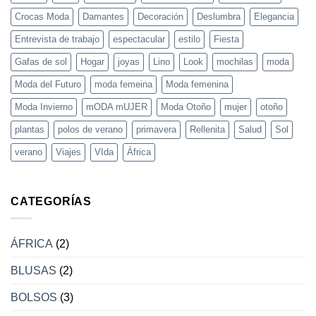
con
Crocas
Crocas Moda
Damantes
Decoración
Deslumbra
Elegancia
Moda
Entrevista de trabajo
espectacular
estilo
Fiesta
Gafas de sol
Hogar
joyas
Lino
Look
mochilas
moda
Moda del Futuro
moda femeina
Moda femenina
Moda Invierno
mODA mUJER
Moda Otoño
mujer
otoño
plantas
polos de verano
primavera
Rellenita
Salud
Sol
verano
Viajes
VIda
África
CATEGORÍAS
ÁFRICA
(2)
BLUSAS
(2)
BOLSOS
(3)