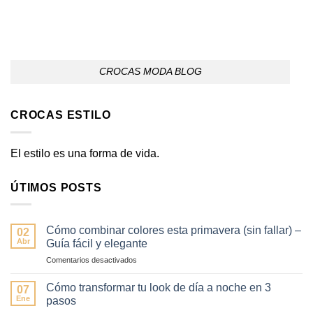
CROCAS MODA BLOG
CROCAS ESTILO
El estilo es una forma de vida.
ÚTIMOS POSTS
Cómo combinar colores esta primavera (sin fallar) –
02
Abr
Guía fácil y elegante
en
Comentarios desactivados
Cómo
combinar
Cómo transformar tu look de día a noche en 3
07
colores
Ene
pasos
esta