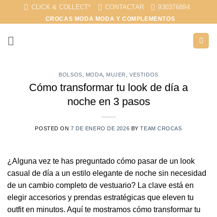
Saltar
CLICK & COLLECT*
CONTACTAR
930376894
al
CROCAS MODA MODA Y COMPLEMENTOS
contenido
BOLSOS
,
MODA
,
MUJER
,
VESTIDOS
Cómo transformar tu look de día a
noche en 3 pasos
POSTED ON
7 DE ENERO DE 2026
BY
TEAM CROCAS
¿Alguna vez te has preguntado cómo pasar de un look
casual de día a un estilo elegante de noche sin necesidad
de un cambio completo de vestuario? La clave está en
elegir accesorios y prendas estratégicas que eleven tu
outfit en minutos. Aquí te mostramos cómo transformar tu