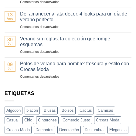
en
Comentarios desactivados
primavera
Cómo
(sin
transformar
fallar)
Del amanecer al atardecer: 4 looks para un día de
13
tu
–
Ago
verano perfecto
look
Guía
en
Comentarios desactivados
de
fácil
Del
día
y
amanecer
a
Verano sin reglas: la colección que rompe
elegante
30
al
noche
Jul
esquemas
atardecer:
en
en
Comentarios desactivados
4
3
Verano
looks
pasos
sin
para
Polos de verano para hombre: frescura y estilo con
09
reglas:
un
Jul
Crocas Moda
la
día
en
Comentarios desactivados
colección
de
Polos
que
verano
de
rompe
perfecto
verano
ETIQUETAS
esquemas
para
hombre:
frescura
Algodón
blacón
Blusas
Bolsos
Cactus
Camisas
y
estilo
Casual
Chic
Cinturones
Comercio Justo
Crcoas Moda
con
Crocas
Crocas Moda
Damantes
Decoración
Deslumbra
Elegancia
Moda