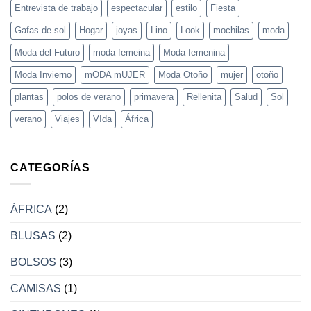
Entrevista de trabajo
espectacular
estilo
Fiesta
Gafas de sol
Hogar
joyas
Lino
Look
mochilas
moda
Moda del Futuro
moda femeina
Moda femenina
Moda Invierno
mODA mUJER
Moda Otoño
mujer
otoño
plantas
polos de verano
primavera
Rellenita
Salud
Sol
verano
Viajes
VIda
África
CATEGORÍAS
ÁFRICA
(2)
BLUSAS
(2)
BOLSOS
(3)
CAMISAS
(1)