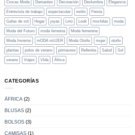
Crocas
Crocas Moda
Damantes
Decoración
Deslumbra
Elegancia
Moda
Entrevista de trabajo
espectacular
estilo
Fiesta
Gafas de sol
Hogar
joyas
Lino
Look
mochilas
moda
Moda del Futuro
moda femeina
Moda femenina
Moda Invierno
mODA mUJER
Moda Otoño
mujer
otoño
plantas
polos de verano
primavera
Rellenita
Salud
Sol
verano
Viajes
VIda
África
CATEGORÍAS
ÁFRICA
(2)
BLUSAS
(2)
BOLSOS
(3)
CAMISAS
(1)