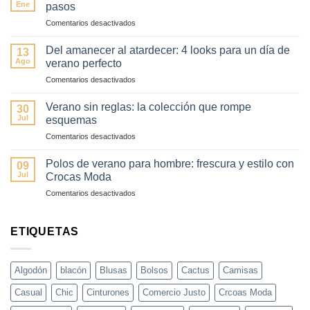
colores
Ene
pasos
esta
en
Comentarios desactivados
primavera
Cómo
(sin
transformar
fallar)
Del amanecer al atardecer: 4 looks para un día de
13
tu
–
Ago
verano perfecto
look
Guía
en
Comentarios desactivados
de
fácil
Del
día
y
amanecer
a
Verano sin reglas: la colección que rompe
elegante
30
al
noche
Jul
esquemas
atardecer:
en
en
Comentarios desactivados
4
3
Verano
looks
pasos
sin
para
Polos de verano para hombre: frescura y estilo con
09
reglas:
un
Jul
Crocas Moda
la
día
en
Comentarios desactivados
colección
de
Polos
que
verano
de
rompe
perfecto
verano
ETIQUETAS
esquemas
para
hombre:
frescura
Algodón
blacón
Blusas
Bolsos
Cactus
Camisas
y
estilo
Casual
Chic
Cinturones
Comercio Justo
Crcoas Moda
con