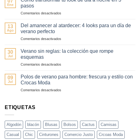
07
colores
Ene
pasos
esta
en
Comentarios desactivados
primavera
Cómo
(sin
transformar
fallar)
Del amanecer al atardecer: 4 looks para un día de
13
tu
–
Ago
verano perfecto
look
Guía
en
Comentarios desactivados
de
fácil
Del
día
y
amanecer
a
Verano sin reglas: la colección que rompe
elegante
30
al
noche
Jul
esquemas
atardecer:
en
en
Comentarios desactivados
4
3
Verano
looks
pasos
sin
para
Polos de verano para hombre: frescura y estilo con
09
reglas:
un
Jul
Crocas Moda
la
día
en
Comentarios desactivados
colección
de
Polos
que
verano
de
rompe
perfecto
verano
ETIQUETAS
esquemas
para
hombre:
frescura
Algodón
blacón
Blusas
Bolsos
Cactus
Camisas
y
estilo
Casual
Chic
Cinturones
Comercio Justo
Crcoas Moda
con