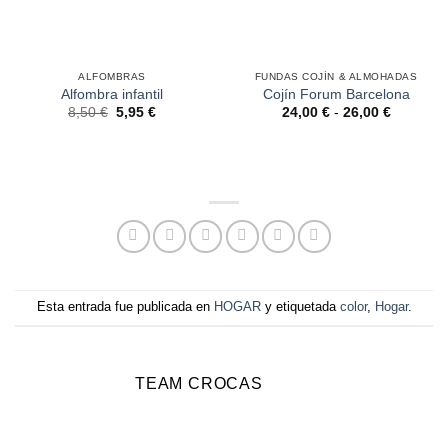
ALFOMBRAS
FUNDAS COJÍN & ALMOHADAS
Alfombra infantil
Cojín Forum Barcelona
Rango
8,50
€
5,95
€
24,00
€
-
26,00
€
de
precios:
desde
24,00 €
hasta
26,00 €
Esta entrada fue publicada en
HOGAR
y etiquetada
color
,
Hogar
.
TEAM CROCAS