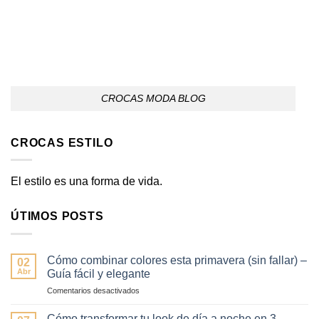
CROCAS MODA BLOG
CROCAS ESTILO
El estilo es una forma de vida.
ÚTIMOS POSTS
Cómo combinar colores esta primavera (sin fallar) –
02
Abr
Guía fácil y elegante
en
Comentarios desactivados
Cómo
combinar
Cómo transformar tu look de día a noche en 3