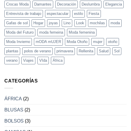
Crocas
Crocas Moda
Damantes
Decoración
Deslumbra
Elegancia
Moda
Entrevista de trabajo
espectacular
estilo
Fiesta
Gafas de sol
Hogar
joyas
Lino
Look
mochilas
moda
Moda del Futuro
moda femeina
Moda femenina
Moda Invierno
mODA mUJER
Moda Otoño
mujer
otoño
plantas
polos de verano
primavera
Rellenita
Salud
Sol
verano
Viajes
VIda
África
CATEGORÍAS
ÁFRICA
(2)
BLUSAS
(2)
BOLSOS
(3)