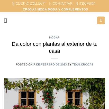
Saltar
CLICK & COLLECT*
CONTACTAR
930376894
al
CROCAS MODA MODA Y COMPLEMENTOS
contenido
HOGAR
Da color con plantas al exterior de tu
casa
POSTED ON
7 DE FEBRERO DE 2023
BY
TEAM CROCAS